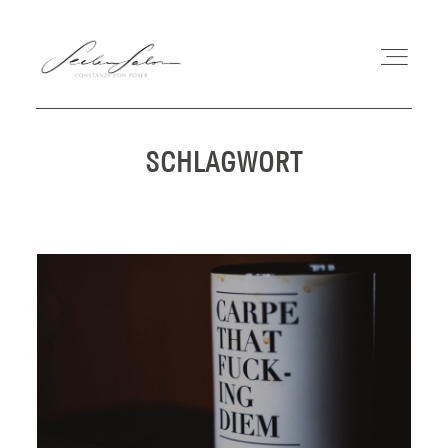
SCHLAGWORT
COACHING
MEIN WEG
WORKSHOPS
BUCH
BLOG