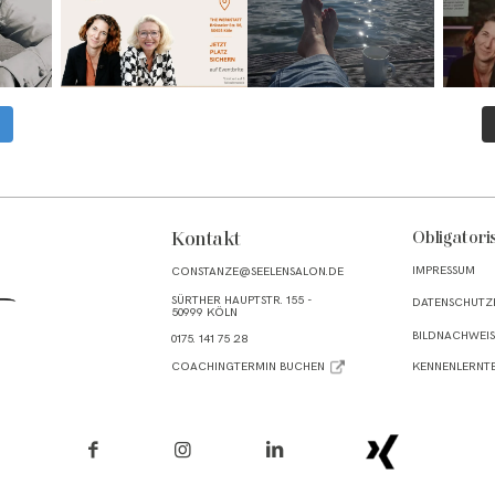
Kontakt
Obligatori
IMPRESSUM
CONSTANZE@SEELENSALON.DE
SÜRTHER HAUPTSTR. 155 -
DATENSCHUTZ
50999 KÖLN
BILDNACHWEIS
0175. 141 75 28
COACHINGTERMIN BUCHEN
KENNENLERNT