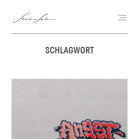
SCHLAGWORT
COACHING
MEIN WEG
WORKSHOPS
BUCH
BLOG